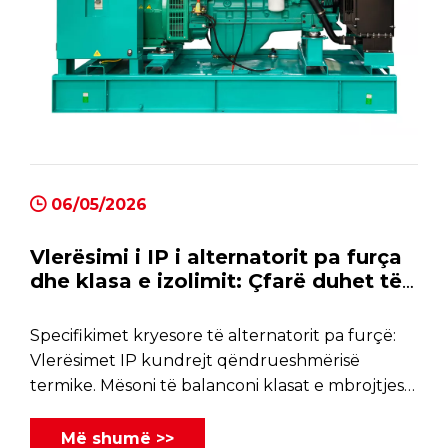
06/05/2026
Vlerësimi i IP i alternatorit pa furça
dhe klasa e izolimit: Çfarë duhet të
dinë blerësit
Specifikimet kryesore të alternatorit pa furçë:
Vlerësimet IP kundrejt qëndrueshmërisë
termike. Mësoni të balanconi klasat e mbrojtjes
dhe izolimit për besueshmëri afatgjatë.
Më shumë >>