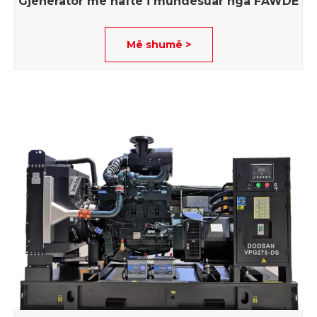
Gjenerator me naftë i mundësuar nga FAWDE
Më shumë >