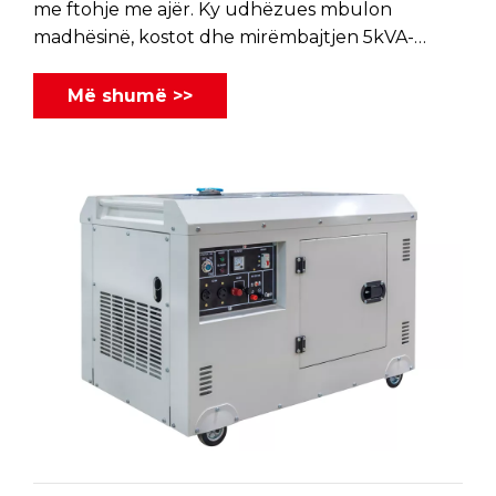
me ftohje me ajër. Ky udhëzues mbulon
madhësinë, kostot dhe mirëmbajtjen 5kVA-
10kVA për fuqi rezervë të besueshme dhe
efikase.
Më shumë >>