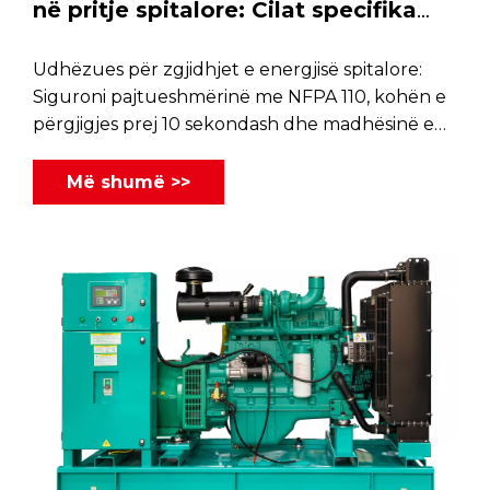
në pritje spitalore: Cilat specifika
kanë më shumë rëndësi
Udhëzues për zgjidhjet e energjisë spitalore:
Siguroni pajtueshmërinë me NFPA 110, kohën e
përgjigjes prej 10 sekondash dhe madhësinë e
duhur për ngarkesat dhe pajisjet kritike
mjekësore.
Më shumë >>