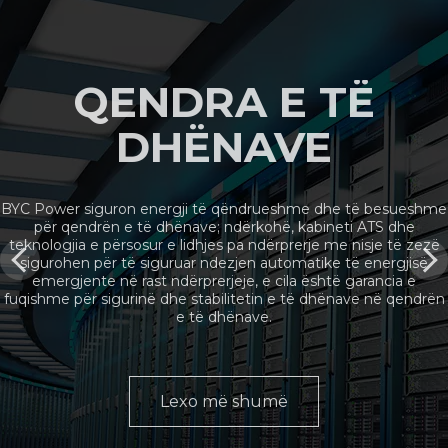
QENDRA E TË
DHËNAVE
BYC Power siguron energji të qëndrueshme dhe të besueshme
për qendrën e të dhënave; ndërkohë, kabineti ATS dhe
teknologjia e përsosur e lidhjes pa ndërprerje me nisje të zezë
sigurohen për të siguruar ndezjen automatike të energjisë
emergjente në rast ndërprerjeje, e cila është garancia e
fuqishme për sigurinë dhe stabilitetin e të dhënave në qendrën
e të dhënave.
Lexo më shumë