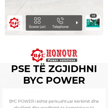
PSE TË ZGJIDHNI
BYC POWER
BYC POWER i është përkushtuar kërkimit dhe
zhvillimit dhe prodhimit të kompleteve të