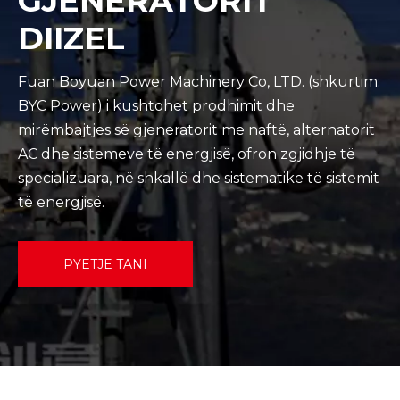
GJENERATORIT
DIIZEL
Fuan Boyuan Power Machinery Co, LTD. (shkurtim:
BYC Power) i kushtohet prodhimit dhe
mirëmbajtjes së gjeneratorit me naftë, alternatorit
AC dhe sistemeve të energjisë, ofron zgjidhje të
specializuara, në shkallë dhe sistematike të sistemit
të energjisë.
PYETJE TANI