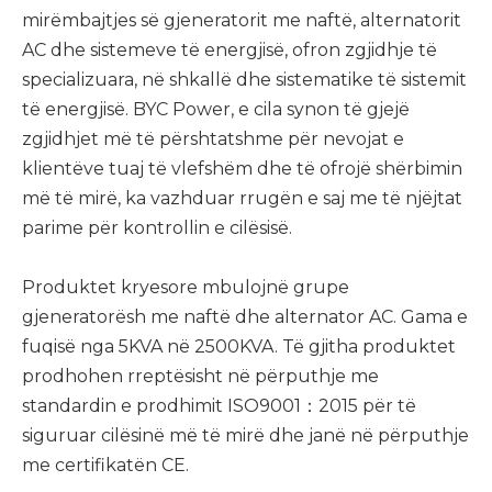
mirëmbajtjes së gjeneratorit me naftë, alternatorit
AC dhe sistemeve të energjisë, ofron zgjidhje të
specializuara, në shkallë dhe sistematike të sistemit
të energjisë. BYC Power, e cila synon të gjejë
zgjidhjet më të përshtatshme për nevojat e
klientëve tuaj të vlefshëm dhe të ofrojë shërbimin
më të mirë, ka vazhduar rrugën e saj me të njëjtat
parime për kontrollin e cilësisë.
Produktet kryesore mbulojnë grupe
gjeneratorësh me naftë dhe alternator AC. Gama e
fuqisë nga 5KVA në 2500KVA. Të gjitha produktet
prodhohen rreptësisht në përputhje me
standardin e prodhimit ISO9001：2015 për të
siguruar cilësinë më të mirë dhe janë në përputhje
me certifikatën CE.