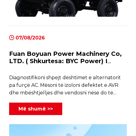
07/08/2026
Fuan Boyuan Power Machinery Co,
LTD. ( Shkurtesa: BYC Power) I
kushtohet Prodhimit dhe
Mirëmbajtjes së Gjeneratorit Dizel,
Diagnostifikoni shpejt dështimet e alternatorit
Alternatorit AC
pa furçë AC. Mësoni të izoloni defektet e AVR
dhe mbështjelljes dhe vendosni nëse do të
riparoni ose zëvendësoni njësinë tuaj.
Më shumë >>