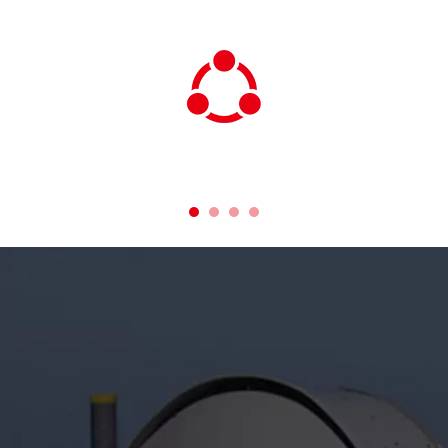
mirë pas shitjes. Test 100% para
dorëzimit.