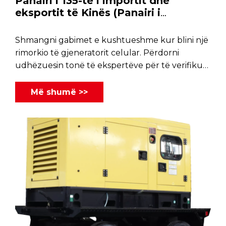
Panairi i 135-të i importit dhe
eksportit të Kinës (Panairi i
Kantonit) do të hapet më 15 prill
2024.
Shmangni gabimet e kushtueshme kur blini një
rimorkio të gjeneratorit celular. Përdorni
udhëzuesin tonë të ekspertëve për të verifikuar
performancën, sigurinë dhe pajtueshmërinë me
autostradën sot.
Më shumë >>