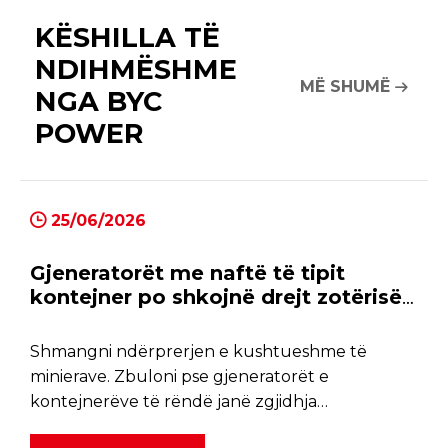
KËSHILLA TË
NDIHMËSHME
MË SHUMË
NGA BYC
POWER
25/06/2026
Gjeneratorët me naftë të tipit
kontejner po shkojnë drejt zotërisë
së tyre
Shmangni ndërprerjen e kushtueshme të
minierave. Zbuloni pse gjeneratorët e
kontejnerëve të rëndë janë zgjidhja
përfundimtare për energji të besueshme dhe