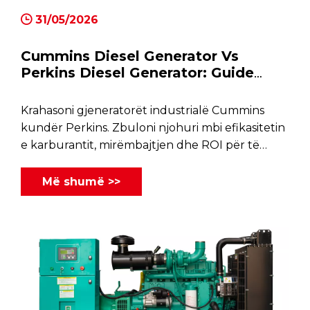
31/05/2026
Cummins Diesel Generator Vs
Perkins Diesel Generator: Guide
Selection
Krahasoni gjeneratorët industrialë Cummins
kundër Perkins. Zbuloni njohuri mbi efikasitetin
e karburantit, mirëmbajtjen dhe ROI për të
zgjedhur zgjidhjen më të mirë të energjisë.
Më shumë >>