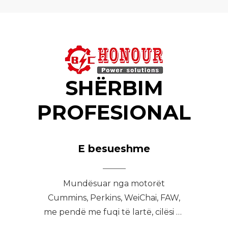
SHËRBIM
PROFESIONAL
E besueshme
Mundësuar nga motorët
Cummins, Perkins, WeiChai, FAW,
me pendë me fuqi të lartë, cilësi të
qëndrueshme dhe shërbim të