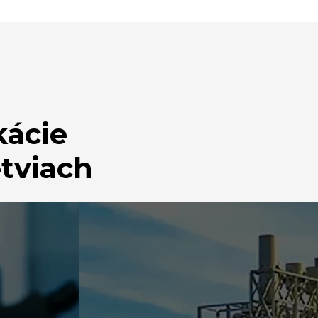
kácie
tviach
OT
PRIEMYSE