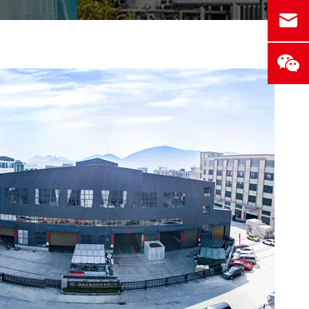
 hluku;
ateriál
 rámu a
ožky sa
níženie
lepšenie
tu, aby
žiadavky
ocnice.