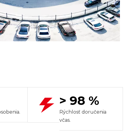
> 98 %
sobenia.
Rýchlosť doručenia
včas.