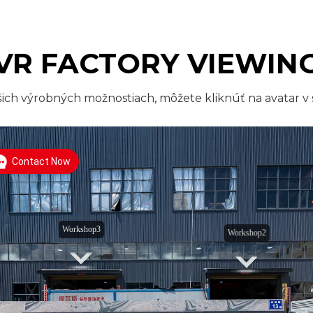
VR FACTORY VIEWIN
šich výrobných možnostiach, môžete kliknúť na avatar v 