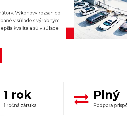
nátory. Výkonový rozsah od
ábané v súlade s výrobným
epšia kvalita a sú v súlade
1 rok
Plný
1 ročná záruka.
Podpora prispô