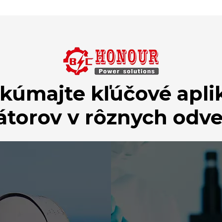
kúmajte kľúčové apli
átorov v rôznych odve
OBRANA
ZDRAV