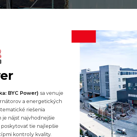
systém na zníženie
vynikajúci m
základného
antivibračné podl
používajú na z
vibrácií a ďalšie z
zvukotesného efek
sa splnili po
prostredia pre nem
er
tka: BYC Power)
sa venuje
ernátorov a energetických
stematické riešenia
 je nájsť najvhodnejšie
poskytovať tie najlepšie
ípmi kontroly kvality.