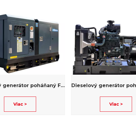
Dieselový generátor poháňaný FAWDE
Viac >
Viac >