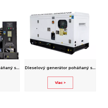
Dieselový generátor poháňaný spoločnosťou Doosan
Dieselový generátor poháňaný spoločnosťou WeiChai
Viac >