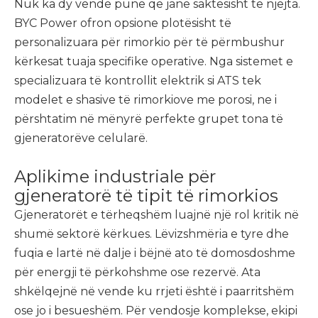
Nuk ka dy vende pune që janë saktësisht të njëjta.
BYC Power ofron opsione plotësisht të
personalizuara për rimorkio për të përmbushur
kërkesat tuaja specifike operative. Nga sistemet e
specializuara të kontrollit elektrik si ATS tek
modelet e shasive të rimorkiove me porosi, ne i
përshtatim në mënyrë perfekte grupet tona të
gjeneratorëve celularë.
Aplikime industriale për
gjeneratorë të tipit të rimorkios
Gjeneratorët e tërheqshëm luajnë një rol kritik në
shumë sektorë kërkues. Lëvizshmëria e tyre dhe
fuqia e lartë në dalje i bëjnë ato të domosdoshme
për energji të përkohshme ose rezervë. Ata
shkëlqejnë në vende ku rrjeti është i paarritshëm
ose jo i besueshëm. Për vendosje komplekse, ekipi