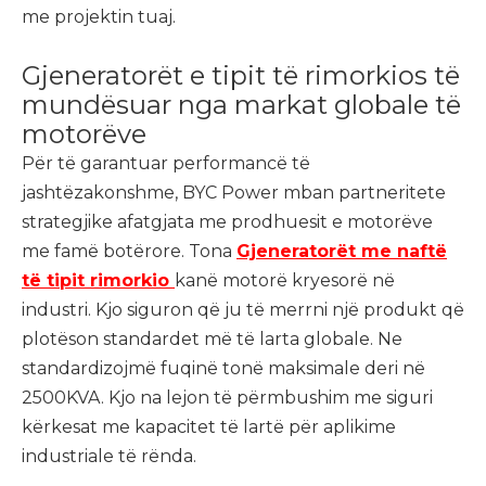
me projektin tuaj.
Gjeneratorët e tipit të rimorkios të
mundësuar nga markat globale të
motorëve
Për të garantuar performancë të
jashtëzakonshme, BYC Power mban partneritete
strategjike afatgjata me prodhuesit e motorëve
me famë botërore. Tona
Gjeneratorët me naftë
të tipit rimorkio
kanë motorë kryesorë në
industri. Kjo siguron që ju të merrni një produkt që
plotëson standardet më të larta globale. Ne
standardizojmë fuqinë tonë maksimale deri në
2500KVA. Kjo na lejon të përmbushim me siguri
kërkesat me kapacitet të lartë për aplikime
industriale të rënda.