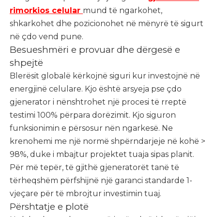
rimorkios celular
mund të ngarkohet,
shkarkohet dhe pozicionohet në mënyrë të sigurt
në çdo vend pune.
Besueshmëri e provuar dhe dërgesë e
shpejtë
Blerësit globalë kërkojnë siguri kur investojnë në
energjinë celulare. Kjo është arsyeja pse çdo
gjenerator i nënshtrohet një procesi të rreptë
testimi 100% përpara dorëzimit. Kjo siguron
funksionimin e përsosur nën ngarkesë. Ne
krenohemi me një normë shpërndarjeje në kohë >
98%, duke i mbajtur projektet tuaja sipas planit.
Për më tepër, të gjithë gjeneratorët tanë të
tërheqshëm përfshijnë një garanci standarde 1-
vjeçare për të mbrojtur investimin tuaj.
Përshtatje e plotë