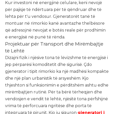
Kur investoni në energjinë celulare, keni nevojë
për pajisje të ndërtuara për të qëndruar dhe të
lehta për t'u vendosur. Gjeneratorët tanë të
montuar në rimorkio kanë avantazhe thelbësore
që adresojnë nevojat e botës reale për prodhimin
e energjisë në punë të rënda.
Projektuar për Transport dhe Mirëmbajtje
të Lehtë
Dizajni fizik i njësive tona të lëvizshme të energjisë i
jep përparësi komoditetit dhe sigurisë. Çdo
gjenerator i tipit rimorkio ka një madhësi kompakte
dhe një plan urbanistik të arsyeshëm. Kjo
thjeshton si funksionimin e përditshëm ashtu edhe
mirëmbajtjen rutinë. Për ta bërë tërheqjen dhe
vendosjen e vendit të lehtë, njësitë tona përfshijnë
vrima të përforcuara ngritëse dhe porta të
integruara të pirunit. Kjo ju siguron
gjeneratori i