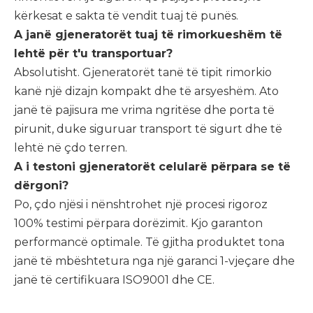
kërkesat e sakta të vendit tuaj të punës.
A janë gjeneratorët tuaj të rimorkueshëm të
lehtë për t'u transportuar?
Absolutisht. Gjeneratorët tanë të tipit rimorkio
kanë një dizajn kompakt dhe të arsyeshëm. Ato
janë të pajisura me vrima ngritëse dhe porta të
pirunit, duke siguruar transport të sigurt dhe të
lehtë në çdo terren.
A i testoni gjeneratorët celularë përpara se të
dërgoni?
Po, çdo njësi i nënshtrohet një procesi rigoroz
100% testimi përpara dorëzimit. Kjo garanton
performancë optimale. Të gjitha produktet tona
janë të mbështetura nga një garanci 1-vjeçare dhe
janë të certifikuara ISO9001 dhe CE.