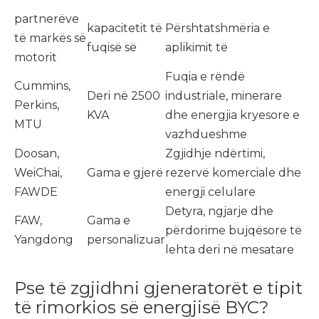
partnerëve
kapacitetit të
Përshtatshmëria e
të markës së
fuqisë së
aplikimit të
motorit
Fuqia e rëndë
Cummins,
Deri në 2500
industriale, minerare
Perkins,
KVA
dhe energjia kryesore e
MTU
vazhdueshme
Doosan,
Zgjidhje ndërtimi,
WeiChai,
Gama e gjerë
rezervë komerciale dhe
FAWDE
energji celulare
Detyra, ngjarje dhe
FAW,
Gama e
përdorime bujqësore të
Yangdong
personalizuar
lehta deri në mesatare
Pse të zgjidhni gjeneratorët e tipit
të rimorkios së energjisë BYC?