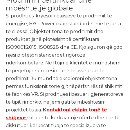
Prodhim i certifikuar dhe
mbështetje globale
Si prodhuesi kryesor i pajisjeve të prodhimit të
energjisë, BYC Power ruan standardet më të larta
të cilësisë. Objektet tona të prodhimit dhe
produktet janë plotësisht të certifikuara
ISO9001:2015, ISO8528 dhe CE. Kjo siguron që çdo
njësi plotëson standardet rigoroze
ndërkombëtare. Ne ftojmë klientët e mundshëm
të përjetojnë procesin tonë të avancuar të
prodhimit. Ju mund të eksploroni objektet tona
përmes funksionit tonë gjithëpërfshirës të shikimit
të fabrikës VR. Si prodhues i besuar i gjeneratorëve
të tipit rimorkio, ne jemi gati të mbështesim
projektet tuaja.
Kontaktoni ekipin tonë të
shitjeve
sot për të kërkuar një ofertë dhe për të
diskutuar kërkesat tuaja të specializuara të