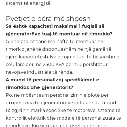
sistemit të energjisë.
Pyetjet e bëra më shpesh
Sa është kapaciteti maksimal i fuqisë së
gjeneratorëve tuaj të montuar në rimorkio?
Gjeneratorët tanë me naftë të montuar në
rimorkio janë të disponueshëm në një gamë të
gjerë kapacitetesh. Ne ofrojmë fuqi të besueshme
celulare deri në 2500 KVA për t'iu përshtatur
nevojave industriale të rënda.
A mund të personalizoj specifikimet e
rimorkios dhe gjeneratorit?
Po, ne mbështesim personalizimin e plotë për
grupet tona të gjeneratorëve celularë. Ju mund
të zgjidhni marka specifike të motorëve, sisteme të
kontrollit elektrik dhe modele të personalizuara të
rimorkiove. Kjo siguron që pajisjet plotësojnë