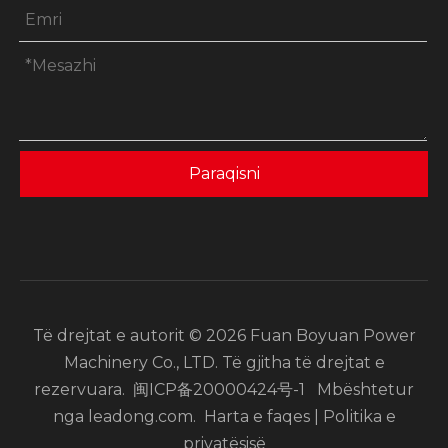
Paraqisni
Të drejtat e autorit ©
2026
Fuan Boyuan Power
Machinery Co., LTD. Të gjitha të drejtat e
rezervuara.
闽ICP备20000424号-1
Mbështetur
nga
leadong.com
.
Harta e faqes
|
Politika e
privatësisë