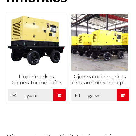
Lloji i rimorkios
Gjenerator i rimorkios
Gjenerator me naftë
celulare me 6 rrota për
fermë
pyesni
pyesni