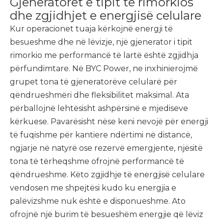
Gjeneratorët e tipit të rimorkios
dhe zgjidhjet e energjisë celulare
Kur operacionet tuaja kërkojnë energji të
besueshme dhe në lëvizje, një gjenerator i tipit
rimorkio me performancë të lartë është zgjidhja
përfundimtare. Në BYC Power, ne inxhinierojmë
grupet tona të gjeneratorëve celularë për
qëndrueshmëri dhe fleksibilitet maksimal. Ata
përballojnë lehtësisht ashpërsinë e mjediseve
kërkuese. Pavarësisht nëse keni nevojë për energji
të fuqishme për kantiere ndërtimi në distancë,
ngjarje në natyrë ose rezervë emergjente, njësitë
tona të tërheqshme ofrojnë performancë të
qëndrueshme. Këto zgjidhje të energjisë celulare
vendosen me shpejtësi kudo ku energjia e
palëvizshme nuk është e disponueshme. Ato
ofrojnë një burim të besueshëm energjie që lëviz