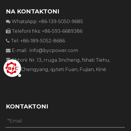
NA KONTAKTONI
WhatsApp: +86-139-5050-9685

Telefoni fiks: +86-593-6689386

Tel: +86-189-5052-8686

E-mail:
info@bycpower.com

Shtoni: Nr. 13, rruga Jincheng, fshati Tiehu,

qyteti Chengyang, qyteti Fuan, Fujian, Kinë
KONTAKTONI