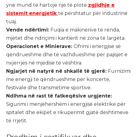
ynë mund të hartojë një të plotë
zgjidhje e
sistemit energjetik
të përshtatur për industrinë
tuaj.
Vende ndërtimi:
Fuqia e makinerive të rënda,
mjetet dhe ndriçimi i kantierit në zona të largëta.
Operacionet e Minierave:
Ofrimi i energjisë së
qëndrueshme dhe të vazhdueshme për pajisjet e
nxjerrjes në mjedise të vështira.
Ngjarjet në natyrë në shkallë të gjerë:
Furnizimi
me energji të qëndrueshme për koncerte,
festivale dhe transmetime sportive.
Ndihma në rast të fatkeqësive urgjente:
Sigurimi i menjëhershëm i energjisë elektrike për
spitalet dhe ekipet e rikuperimit gjatë dështimeve
të rrjetit.