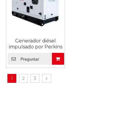
Generador diésel
impulsado por Perkins
Preguntar
1
2
3
»