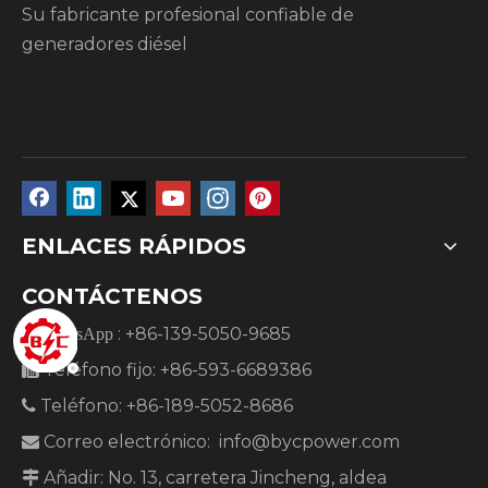
Su fabricante profesional confiable de
generadores diésel
ENLACES RÁPIDOS
CONTÁCTENOS
: +86-139-5050-9685
WhatsApp
Teléfono fijo: +86-593-6689386

Teléfono: +86-189-5052-8686

Correo electrónico:
info@bycpower.com

Añadir: No. 13, carretera Jincheng, aldea
