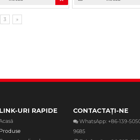
3
»
LINK-URI RAPIDE
CONTACTAŢI-NE
Acasă
WhatsApp: +86-139-505

Produse
9685