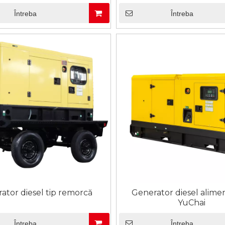
Întreba
Întreba
ator diesel tip remorcă
Generator diesel alime
YuChai
Întreba
Întreba