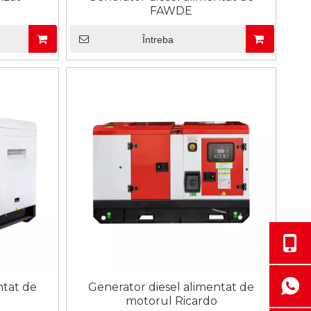
FAWDE
Întreba
ntat de
Generator diesel alimentat de
motorul Ricardo