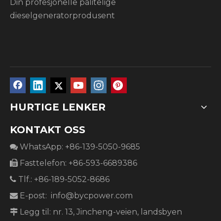
Din profesjonelle pålitelige
dieselgeneratorprodusent
HURTIGE LENKER
KONTAKT OSS
WhatsApp: +86-139-5050-9685

Fasttelefon: +86-593-6689386

Tlf.: +86-189-5052-8686

E-post:
info@bycpower.com

Legg til: nr. 13, Jincheng-veien, landsbyen
