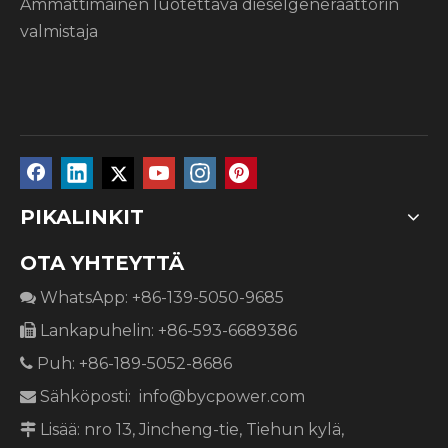
Ammattimainen luotettava dieselgeneraattorin
valmistaja
PIKALINKIT
OTA YHTEYTTÄ
WhatsApp: +86-139-5050-9685

Lankapuhelin: +86-593-6689386

Puh: +86-189-5052-8686

Sähköposti:
info@bycpower.com

Lisää: nro 13, Jincheng-tie, Tiehun kylä,
