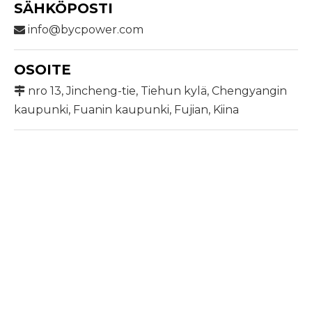
SÄHKÖPOSTI
info@bycpower.com

OSOITE
nro 13, Jincheng-tie, Tiehun kylä, Chengyangin

kaupunki, Fuanin kaupunki, Fujian, Kiina