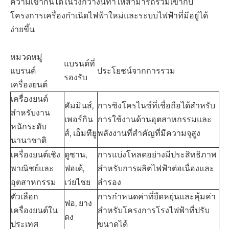
ความเข้ากันได้ในวงกว้างนี้ทำให้สามารถรวมเข้ากับ
โครงการเครื่องกำเนิดไฟฟ้าใหม่และระบบไฟฟ้าที่มีอยู่ได้
ง่ายขึ้น
หมวดหมู่
แบรนด์ที่
แบรนด์
ประโยชน์จากการรวม
รองรับ
เครื่องยนต์
เครื่องยนต์
คัมมินส์,
การซิงโครไนซ์ที่เชื่อถือได้สำหรับ
สำหรับงาน
เพอร์กิน
การใช้งานด้านอุตสาหกรรมและ
หนักระดับ
ส์, เอ็มทียู
พลังงานที่สำคัญที่มีความจุสูง
นานาชาติ
เครื่องยนต์เชิง
ดูซาน,
การแบ่งโหลดอย่างมีประสิทธิภาพ
พาณิชย์และ
ฟอเด้,
สำหรับการผลิตไฟฟ้าต่อเนื่องและ
อุตสาหกรรม
เว่ยไชย
สำรอง
ตัวเลือก
การกำหนดค่าที่ยืดหยุ่นและคุ้มค่า
ฟอ, ยาง
เครื่องยนต์ใน
สำหรับโครงการโรงไฟฟ้าที่ปรับ
ดง
ประเทศ
ขนาดได้