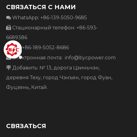
СВЯЗАТЬСЯ С НАМИ
WhatsApp: +86-139-5050-9685

Стационарный телефон: +86-593-

6689386
Тел: +86-189-5052-8686

Электронная почта:
info@bycpower.com

Добавить: № 13, дорога Цзиньчэн,

деревня Теху, город Чэнъян, город Фуан,
Фуцзянь, Китай.
СВЯЗАТЬСЯ