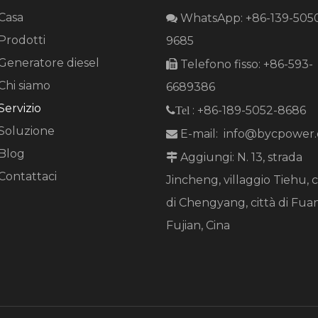
Casa
WhatsApp: +86-139-505

Prodotti
9685
Generatore diesel
Telefono fisso: +86-593-

Chi siamo
6689386
Servizio
: +86-189-5052-8686
Tel
Soluzione
E-mail:
info@bycpower

Blog
Aggiungi: N. 13, strada

Contattaci
Jincheng, villaggio Tiehu, c
di Chengyang, città di Fuan
Fujian, Cina