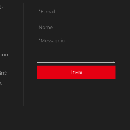
0-
.com
Invia
ittà
,