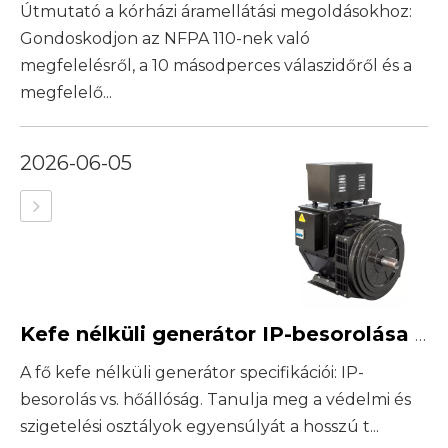
Útmutató a kórházi áramellátási megoldásokhoz:
Gondoskodjon az NFPA 110-nek való
megfelelésről, a 10 másodperces válaszidőről és a
megfelelő...
2026-06-05
Kefe nélküli generátor IP-besorolása és szigetelési osztálya: Amit a vásárlóknak tudniuk kell
A fő kefe nélküli generátor specifikációi: IP-
besorolás vs. hőállóság. Tanulja meg a védelmi és
szigetelési osztályok egyensúlyát a hosszú t...