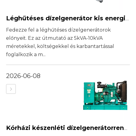
Léghűtéses dízelgenerátor kis energiaellátáshoz: Előnyök és korlátok
Fedezze fel a léghűtéses dízelgenerátorok
előnyeit. Ez az útmutató az 5kVA-10kVA
méretekkel, költségekkel és karbantartással
foglalkozik a m...
2026-06-08
Kórházi készenléti dízelgenerátorrendszerek: melyek a legfontosabbak?