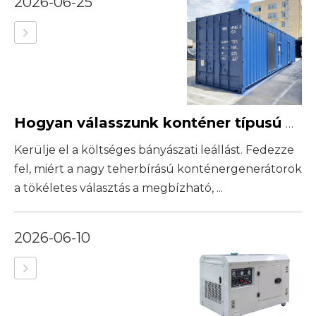
2026-06-25
Hogyan válasszunk konténer típusú generátort távoli bányászati ​​telephelyekhez
Kerülje el a költséges bányászati ​​leállást. Fedezze
fel, miért a nagy teherbírású konténergenerátorok
a tökéletes választás a megbízható, ...
2026-06-10