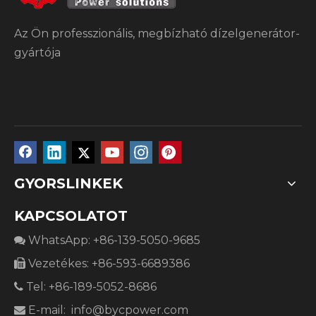
Az Ön professzionális, megbízható dízelgenerátor-
gyártója
GYORSLINKEK
KAPCSOLATOT
WhatsApp: +86-139-5050-9685

Vezetékes: +86-593-6689386

Tel: +86-189-5052-8686

E-mail:
info@bycpower.com
