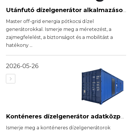
Utánfutó dízelgenerátor alkalmazások kültéri eseményekhez és ideiglenes áramellátáshoz
Master off-grid energia pótkocsi dízel
generátorokkal. Ismerje meg a méretezést, a
zajmegfelelést, a biztonságot és a mobilitást a
hatékony ...
2026-05-26
Konténeres dízelgenerátor adatközpontokhoz: Főbb tervezési szempontok
Ismerje meg a konténeres dízelgenerátorok