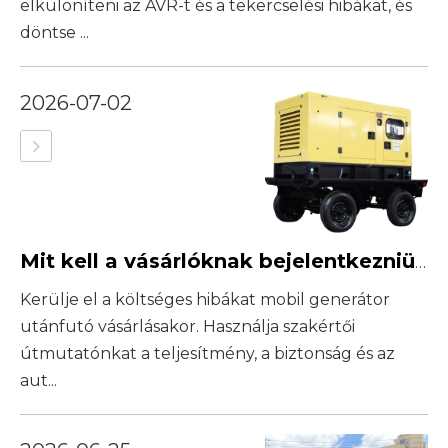
elkülöníteni az AVR-t és a tekercselési hibákat, és
döntse ...
2026-07-02
Mit kell a vásárlóknak bejelentkezniük egy utánfutó típusú dízelgenerátorhoz?
Kerülje el a költséges hibákat mobil generátor
utánfutó vásárlásakor. Használja szakértői
útmutatónkat a teljesítmény, a biztonság és az
aut...