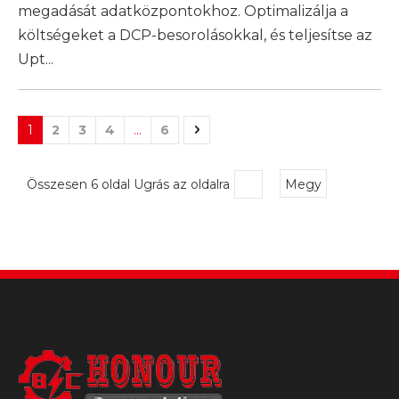
megadását adatközpontokhoz. Optimalizálja a
költségeket a DCP-besorolásokkal, és teljesítse az
Upt...
1
2
3
4
...
6
Összesen 6 oldal Ugrás az oldalra
Megy