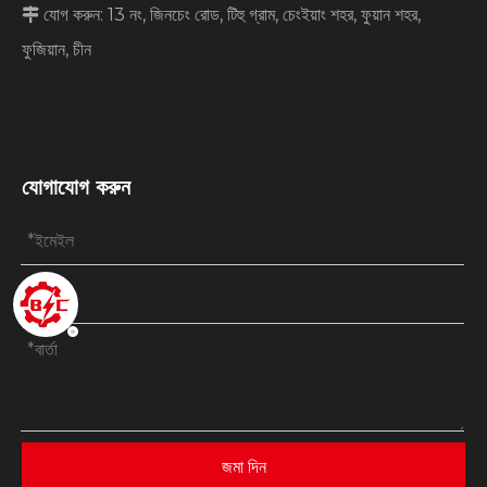
যোগ করুন: 13 নং, জিনচেং রোড, টিহু গ্রাম, চেংইয়াং শহর, ফুয়ান শহর,

ফুজিয়ান, চীন
যোগাযোগ করুন
জমা দিন