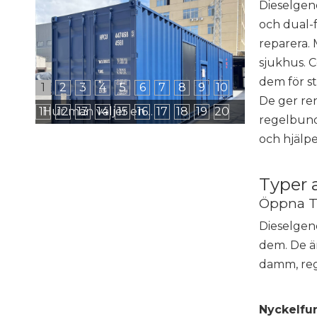
Dieselgene
och dual-f
reparera. 
sjukhus. C
dem för st
1
2
3
4
5
6
7
8
9
10
De ger ren
11
12
13
14
15
16
Hur man väljer en containertypgenerator för avlägsna gruvplatser
17
18
19
20
regelbund
och hjälpe
Typer 
Öppna 
Dieselgene
dem. De är
damm, reg
Nyckelfun