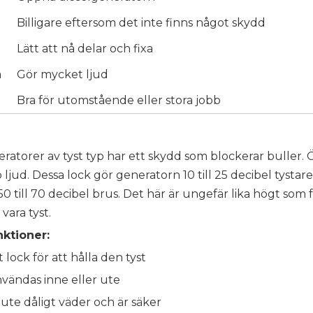
Billigare eftersom det inte finns något skydd
l
Lätt att nå delar och fixa
å
Gör mycket ljud
Bra för utomstående eller stora jobb
ratorer av tyst typ har ett skydd som blockerar buller. Ö
ljud. Dessa lock gör generatorn 10 till 25 decibel tysta
 50 till 70 decibel brus. Det här är ungefär lika högt som 
 vara tyst.
ktioner:
t lock för att hålla den tyst
vändas inne eller ute
 ute dåligt väder och är säker