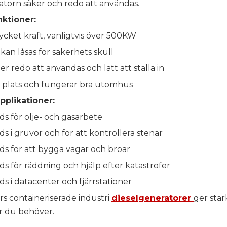
atorn säker och redo att användas.
ktioner:
cket kraft, vanligtvis över 500KW
kan låsas för säkerhets skull
 redo att användas och lätt att ställa in
 plats och fungerar bra utomhus
pplikationer:
s för olje- och gasarbete
s i gruvor och för att kontrollera stenar
s för att bygga vägar och broar
s för räddning och hjälp efter katastrofer
s i datacenter och fjärrstationer
s containeriserade industri
dieselgeneratorer
ger star
r du behöver.