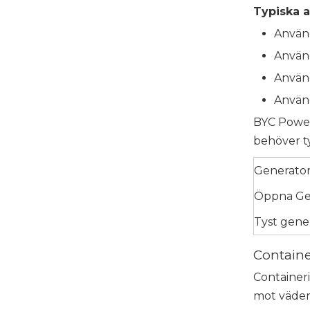
Typiska a
Använd
Använ
Använd
Använd
BYC Power 
behöver ty
Generato
Öppna Ge
Tyst gene
Containe
Containeri
mot väder 