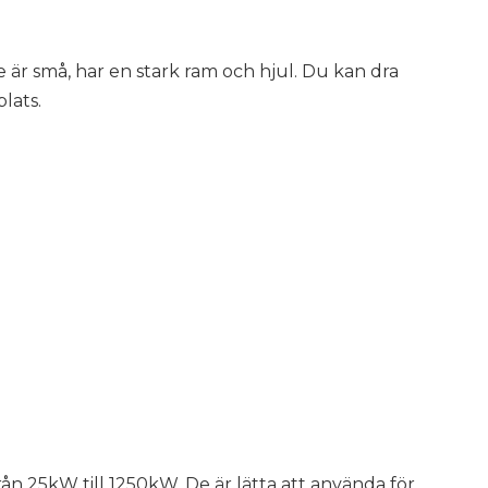
 De är små, har en stark ram och hjul. Du kan dra
lats.
rån 25kW till 1250kW. De är lätta att använda för