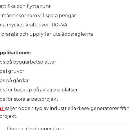
att fixa och flytta runt
r människor som vill spara pengar
ra mycket kraft, över 100kVA
 bränsle och uppfyller utsläppsreglerna
pplikationer:
ds på byggarbetsplatser
s i gruvor
ds på gårdar
s för backup på avlägsna platser
s för stora arbetsprojekt
er
säljer öppen typ av industriella dieselgeneratorer frå
projekt.
Öppna dieselgeneratorn