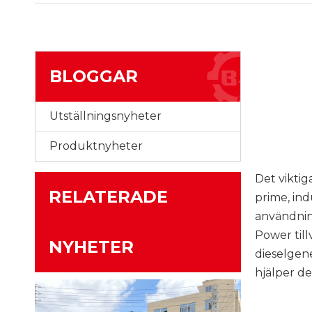
BLOGGAR
Utställningsnyheter
Produktnyheter
Det viktig
RELATERADE
prime, ind
användning
Power till
NYHETER
dieselgene
hjälper de