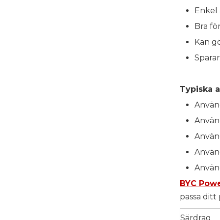
Enkel 
Bra fö
Kan gö
Sparar
Typiska a
Använ
Använd
Använ
Använd
Använd
BYC Pow
passa ditt 
Särdrag