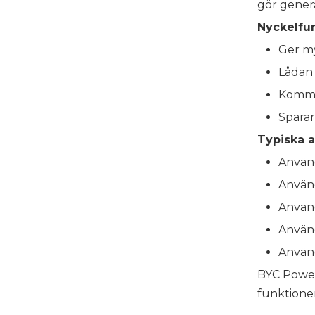
gör gener
Nyckelfun
Ger my
Lådan 
Kommer
Sparar
Typiska a
Använd
Använd
Använd
Använd
Använd
BYC Power
funktione