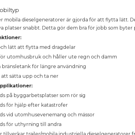
obiltyp
ler mobila dieselgeneratorer är gjorda för att flytta lätt.
ya platser snabbt. Detta gör dem bra för jobb som byter p
ktioner:
och lätt att flytta med dragdelar
 för utomhusbruk och håller ute regn och damm
 bränsletank för längre användning
att sätta upp och ta ner
pplikationer:
s på byggarbetsplatser som rör sig
s för hjälp efter katastrofer
ds vid utomhusevenemang och mässor
s för uthyrning till andra
tillverkar trailer/mobila industriella dieselgeneratorer f