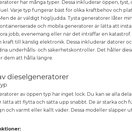
ratorer har många typer. Dessa inkluderar öppen, tyst, c
uel. Varje typ fungerar bäst för olika kraftbehov och pl
Men de är väldigt högljudda. Tysta generatorer låter min
ontaineriserade och mobila generatorer är lätta att insta
ora jobb, evenemang eller när det inträffar en katastro
 kraft till känslig elektronik. Dessa inkluderar datorer o
na underhålls- och säkerhetskontroller. Det håller dies
r dem att hålla längre.
av dieselgeneratorer
Typ
ratorer av öppen typ har inget lock. Du kan se alla delar.
 lätta att flytta och sätta upp snabbt. De är starka och 
n och varmt eller kallt väder. Dessa modeller släpper u
ktioner: