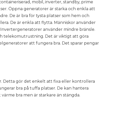
ontaineriserad, mobil, inverter, standby, prime
atser. Öppna generatorer är starka och enkla att
dre. De är bra för tysta platser som hem och
llera. De är enkla att flytta. Människor använder
f. Invertergeneratorer använder mindre bränsle.
ch telekomutrustning. Det är viktigt att göra
elgeneratorer att fungera bra. Det sparar pengar
 Detta gör det enkelt att fixa eller kontrollera
fungerar bra på tuffa platser. De kan hantera
t värme bra men är starkare än stängda.