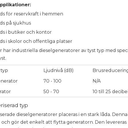
pplikationer:
s för reservkraft i hemmen
ds på sjukhus
s i butiker och kontor
s i skolor och offentliga platser
har industriella dieselgeneratorer av tyst typ med specie
st.
rtyp
Ljudnivå (dB)
Brusreducerin
nerator
70 - 100
N/A
rator
50 - 70
10 till 25 decib
riserad typ
serade dieselgeneratorer placeras i en stark låda. Denna
och gör det enkelt att flytta generatorn. Den levereras