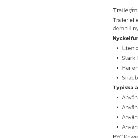
Trailer/m
Trailer el
dem till n
Nyckelfun
Liten 
Stark
Har en
Snabb 
Typiska a
Använd
Använd
Använ
Använd
BYC Power 