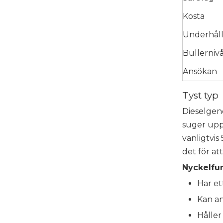
Kosta
Underhål
Bullerniv
Ansökan
Tyst typ
Dieselgene
suger upp 
vanligtvis
det för att
Nyckelfun
Har et
Kan an
Håller